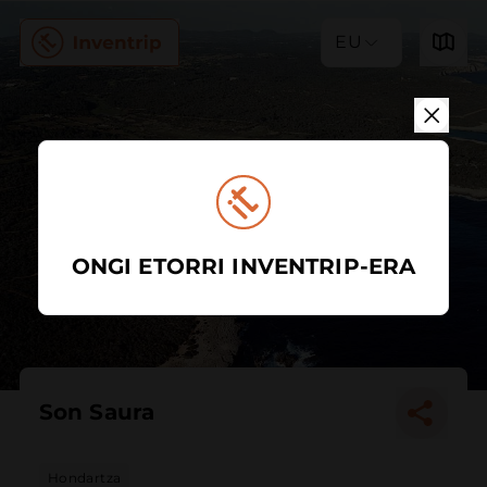
EU
ONGI ETORRI INVENTRIP-ERA
Son Saura
Hondartza