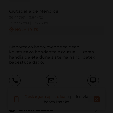
Ciutadella de Menorca
39.927191 | 3.894304
39º55'37''N | 3º53'39''E
NOLA IRITSI
Menorcako hego-mendebaldean 
kokatutako hondartza ezkutua. Luzeran 
handia da eta duna sistema handi batek 
babestuta dago.
Deitu
E-posta
Webgunea
Deskargatu aplikazioa
esperientzia
hobea izateko
Eman arazoa