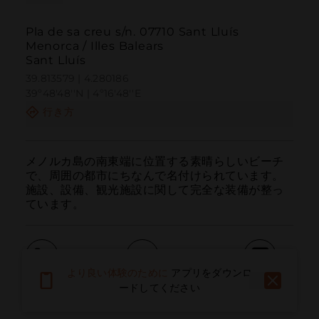
Pla de sa creu s/n. 07710 Sant Lluís
Menorca / Illes Balears
Sant Lluís
39.813579 | 4.280186
39º48'48''N | 4º16'48''E
行き方
メノルカ島の南東端に位置する素晴らしいビーチ
で、周囲の都市にちなんで名付けられています。
施設、設備、観光施設に関して完全な装備が整っ
ています。
より良い体験のために
アプリをダウンロ
呼ぶ
電子メール
ウェブサイト
ードしてください