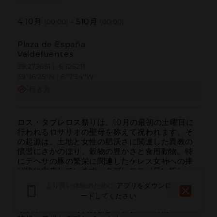
4
10月
-
5
10月
(00:00)
(00:00)
Plaza de España
Valdefuentes
39.273651 | -6.126211
39º16'25''N | 6º7'34''W
行き方
ロス・タブレロス祭りは、10月の最初の土曜日に
行われるロサリオの聖母を称えて祝われます。そ
の起源は、土地と女性の肥沃さに関連した異教の
慣習にさかのぼり、穀物の豊かさと食用動物、特
にデヘサの豚の繁栄に関連したケレス女神への捧
げ物に由来しています。タブレロス（長い板）
は、歴史的にパンやお菓子を運ぶために使用され
より良い体験のために
アプリをダウンロ
ていましたが、今日では刺繍された布、レース、
ードしてください
花、パン、ナッツ、宗教的な旗で飾られ、古代ギ
リシャ・ローマ時代およびルシタニアの前ローマ