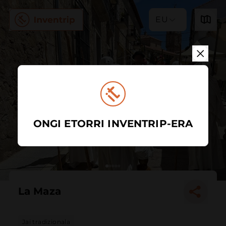
EU
ONGI ETORRI INVENTRIP-ERA
La Maza
Jai tradizionala