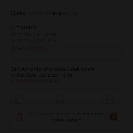
13
eka
-
14
eka
(00:00)
(00:00)
Almoharín
39.176504 | -6.043998
39º10'35''N | 6º2'38''W
NOLA IRITSI
San Antonio ohorezko Jaiak ekain 
erdialdean ospatzen dira.
GEHIAGO IRAKURRI
Deskargatu aplikazioa
esperientzia
Deitu
E-posta
Webgunea
hobea izateko