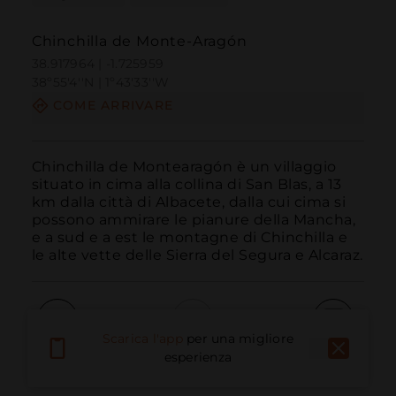
Chinchilla de Monte-Aragón
38.917964 | -1.725959
38º55'4''N | 1º43'33''W
COME ARRIVARE
Chinchilla de Montearagón è un villaggio 
situato in cima alla collina di San Blas, a 13 
km dalla città di Albacete, dalla cui cima si 
possono ammirare le pianure della Mancha, 
e a sud e a est le montagne di Chinchilla e 
le alte vette delle Sierra del Segura e Alcaraz.
Scarica l'app
per una migliore
Chiama
E-mail
Sito Web
esperienza