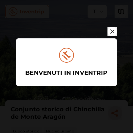
IT
BENVENUTI IN INVENTRIP
Conjunto storico di Chinchilla
de Monte Aragón
Luogo storico
Nucleo urbano