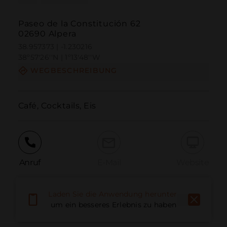
Paseo de la Constitución 62
02690 Alpera
38.957373 | -1.230216
38º57'26''N | 1º13'48''W
WEGBESCHREIBUNG
Café, Cocktails, Eis
Anruf
E-Mail
Website
Laden Sie die Anwendung herunter,
Problem melden
um ein besseres Erlebnis zu haben