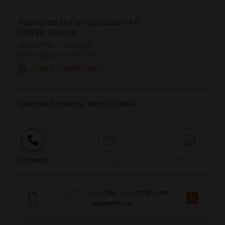
Paseo de la Constitución 60
02690 Alpera
38.957782 | -1.231053
38º57'28''N | 1º13'51''W
COME ARRIVARE
Grande terrazza, drink, caffè...
Chiama
E-mail
Sito Web
Scarica l'app
per una migliore
Segnala problema
esperienza