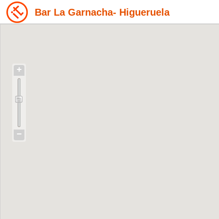
Bar La Garnacha- Higueruela
+
−