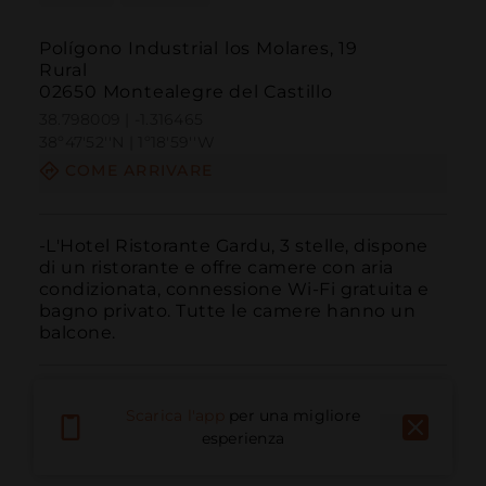
Polígono Industrial los Molares, 19
Rural
02650 Montealegre del Castillo
38.798009 | -1.316465
38º47'52''N | 1º18'59''W
COME ARRIVARE
-L'Hotel Ristorante Gardu, 3 stelle, dispone 
di un ristorante e offre camere con aria 
condizionata, connessione Wi-Fi gratuita e 
bagno privato. Tutte le camere hanno un 
balcone.
Scarica l'app
per una migliore
esperienza
Chiama
E-mail
Sito Web