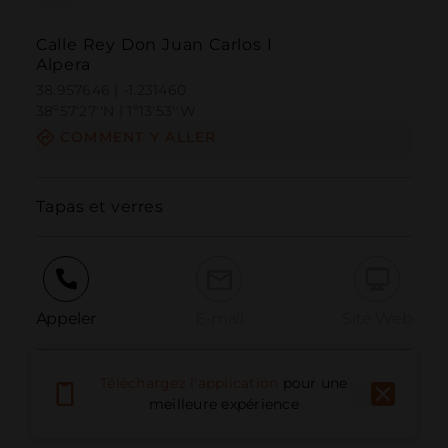
Calle Rey Don Juan Carlos I
Alpera
38.957646 | -1.231460
38º57'27''N | 1º13'53''W
COMMENT Y ALLER
Tapas et verres
Appeler
E-mail
Site Web
Téléchargez l'application
pour une
Signaler un problème
meilleure expérience