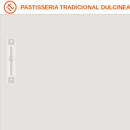
PASTISSERIA TRADICIONAL DULCINEA- 
+
−