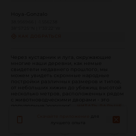
Hoya-Gonzalo
38.956966 | -1.556238
38º57'25''N | 1º33'22''W
КАК ДОБРАТЬСЯ
Через кустарник и луга, окружающие 
многие наши деревни, как немые 
свидетели недавнего прошлого, мы 
можем увидеть скромные народные 
постройки различных размеров и типов, 
от небольших хижин до убежищ высотой 
несколько метров, расположенных рядом 
с животноводческими дворами - это 
популярные 'кукушки'. ...
ЧИТАТЬ ДАЛЬШЕ
Скачайте приложение
для
лучшего опыта