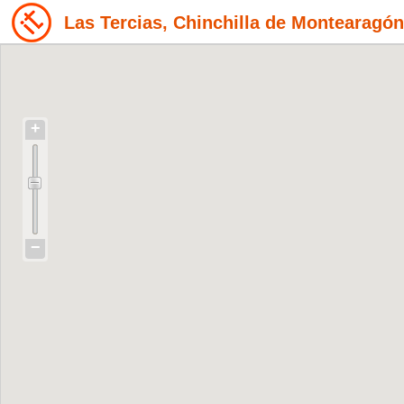
Las Tercias, Chinchilla de Montearagó
+
−