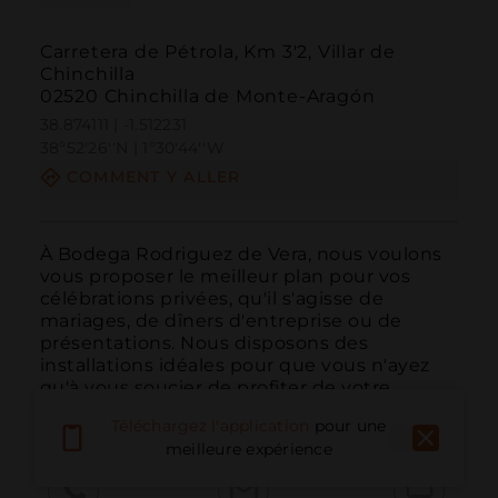
Carretera de Pétrola, Km 3'2, Villar de
Chinchilla
02520 Chinchilla de Monte-Aragón
38.874111 | -1.512231
38º52'26''N | 1º30'44''W
COMMENT Y ALLER
À Bodega Rodriguez de Vera, nous voulons 
vous proposer le meilleur plan pour vos 
célébrations privées, qu'il s'agisse de 
mariages, de dîners d'entreprise ou de 
présentations. Nous disposons des 
installations idéales pour que vous n'ayez 
qu'à vous soucier de profiter de votre 
journée. De plus, nous n...
LIRE PLUS
Téléchargez l'application
pour une
meilleure expérience