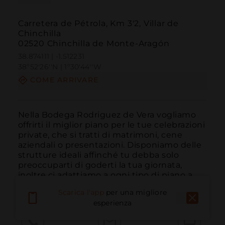
Carretera de Pétrola, Km 3'2, Villar de
Chinchilla
02520 Chinchilla de Monte-Aragón
38.874111 | -1.512231
38º52'26''N | 1º30'44''W
COME ARRIVARE
Nella Bodega Rodriguez de Vera vogliamo 
offrirti il miglior piano per le tue celebrazioni 
private, che si tratti di matrimoni, cene 
aziendali o presentazioni. Disponiamo delle 
strutture ideali affinché tu debba solo 
preoccuparti di goderti la tua giornata, 
inoltre ci adattiamo a ogni tipo di piano a...
LEGGI DI PIÙ
Scarica l'app
per una migliore
esperienza