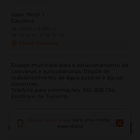
Isaac Peral, 1
Caudete
38.711669 | -0.982171
38º42'42''N | 0º58'55''W
COMO CHEGAR
Espaço municipal para o estacionamento de 
caravanas e autocaravanas. Dispõe de 
reabastecimento de água potável e águas 
cinzentas.

Telefone para informações: 965-828-134. 
Escritório de Turismo.
Descarregue a App
para uma melhor
RESERVAR
experiência
RESERVAR LOCAL
AGORA
Ligar
E-mail
Site