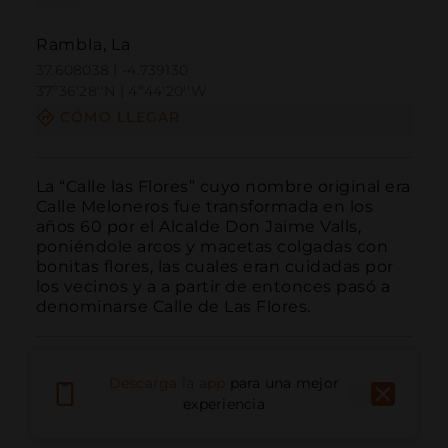
Rambla, La
37.608038 | -4.739130
37º36'28''N | 4º44'20''W
CÓMO LLEGAR
La “Calle las Flores” cuyo nombre original era 
Calle Meloneros fue transformada en los 
años 60 por el Alcalde Don Jaime Valls, 
poniéndole arcos y macetas colgadas con 
bonitas flores, las cuales eran cuidadas por 
los vecinos y a a partir de entonces pasó a 
denominarse Calle de Las Flores.
Descarga la app
para una mejor
experiencia
Llamar
Email
Sitio Web