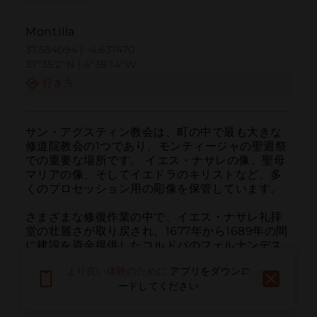
Montilla
37.584094 | -4.637470
37º35'2''N | 4º38'14''W
行き方
サン・アグスティン教会は、町の中で最も大きな
修道院教会の1つであり、モンティージャの聖週祭
での重要な場所です。 イエス・ナサレの像、聖母
マリアの像、そしてイエドラのキリストなど、多
くのプロセッション用の彫像を保管しています。

さまざまな修復作業の中で、イエス・ナサレ礼拝
堂の壮麗さが取り戻され、1677年から1689年の間
に建設を資金提供したコルドバのフェルナンデス
家に関連する美しいドームのイエセラ装飾が復元
より良い体験のために
アプリをダウンロ
されましたが、教会は18世紀に重要な改修を受け
ードしてください
ました。