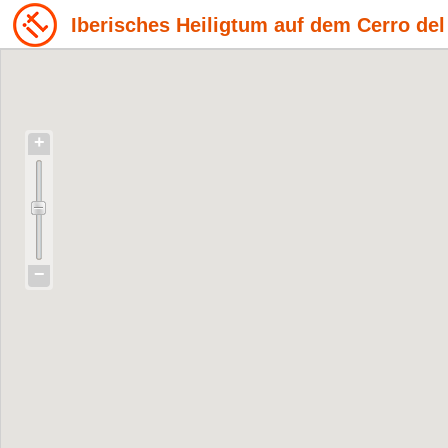
Iberisches Heiligtum auf dem Cerro del
+
−