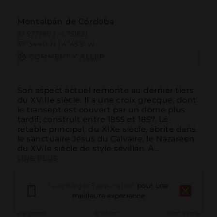
Montalbán de Córdoba
37.577789 | -4.751621
37º34'40''N | 4º45'5''W
COMMENT Y ALLER
Son aspect actuel remonte au dernier tiers 
du XVIIIe siècle. Il a une croix grecque, dont 
le transept est couvert par un dôme plus 
tardif, construit entre 1855 et 1857. Le 
retable principal, du XIXe siècle, abrite dans 
le sanctuaire Jésus du Calvaire, le Nazaréen 
du XVIIe siècle de style sévillan. À...
LIRE PLUS
Téléchargez l'application
pour une
meilleure expérience
Appeler
E-mail
Site Web