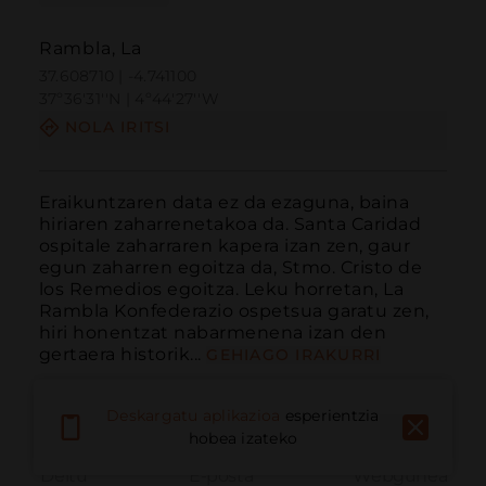
Rambla, La
37.608710 | -4.741100
37º36'31''N | 4º44'27''W
NOLA IRITSI
Eraikuntzaren data ez da ezaguna, baina 
hiriaren zaharrenetakoa da. Santa Caridad 
ospitale zaharraren kapera izan zen, gaur 
egun zaharren egoitza da, Stmo. Cristo de 
los Remedios egoitza. Leku horretan, La 
Rambla Konfederazio ospetsua garatu zen, 
hiri honentzat nabarmenena izan den 
gertaera historik...
GEHIAGO IRAKURRI
Deskargatu aplikazioa
esperientzia
hobea izateko
Deitu
E-posta
Webgunea