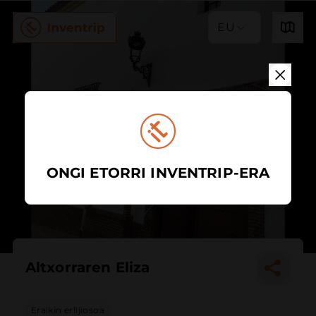
EU
ONGI ETORRI INVENTRIP-ERA
Altxorraren Eliza
Eraikin erlijiosoa