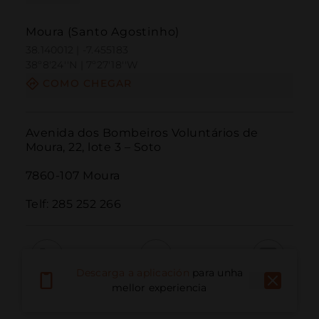
Moura (Santo Agostinho)
38.140012 | -7.455183
38º8'24''N | 7º27'18''W
COMO CHEGAR
Avenida dos Bombeiros Voluntários de 
Moura, 22, lote 3 – Soto

7860-107 Moura

Telf: 285 252 266
Descarga a aplicación
para unha
Chamar
Correo electrónico
Sitio web
mellor experiencia