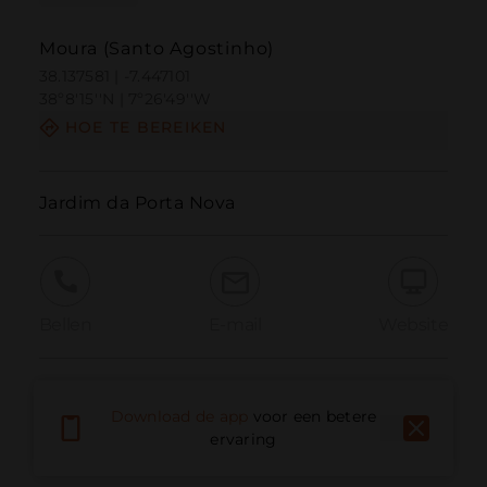
Moura (Santo Agostinho)
38.137581 | -7.447101
38º8'15''N | 7º26'49''W
HOE TE BEREIKEN
Jardim da Porta Nova
Bellen
E-mail
Website
Probleem melden
Download de app
voor een betere
ervaring