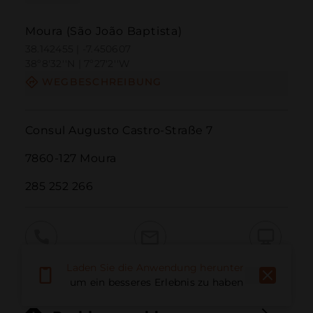
Moura (São João Baptista)
38.142455 | -7.450607
38º8'32''N | 7º27'2''W
WEGBESCHREIBUNG
Consul Augusto Castro-Straße 7

7860-127 Moura

285 252 266
Anruf
E-Mail
Website
Laden Sie die Anwendung herunter,
um ein besseres Erlebnis zu haben