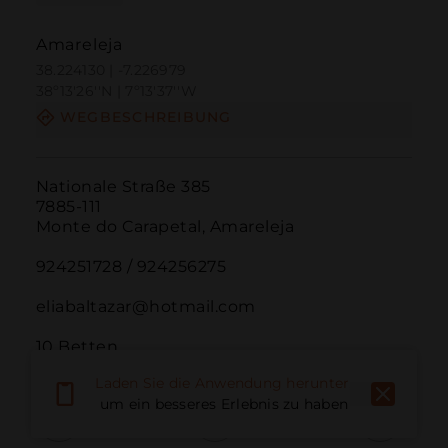
Amareleja
38.224130 | -7.226979
38º13'26''N | 7º13'37''W
WEGBESCHREIBUNG
Nationale Straße 385

7885-111

Monte do Carapetal, Amareleja

924251728 / 924256275

eliabaltazar@hotmail.com

10 Betten
Laden Sie die Anwendung herunter,
um ein besseres Erlebnis zu haben