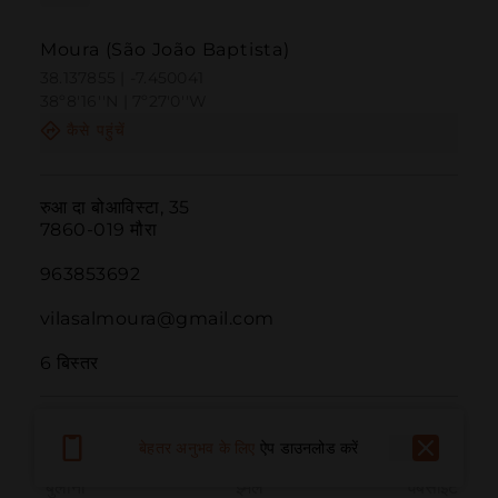
Moura (São João Baptista)
38.137855 | -7.450041
38º8'16''N | 7º27'0''W
कैसे पहुंचें
रुआ दा बोआविस्टा, 35

7860-019 मौरा

963853692

vilasalmoura@gmail.com

6 बिस्तर
बेहतर अनुभव के लिए
ऐप डाउनलोड करें
बुलाना
ईमेल
वेबसाइट