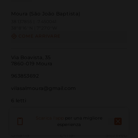
Moura (São João Baptista)
38.137855 | -7.450041
38º8'16''N | 7º27'0''W
COME ARRIVARE
Via Boavista, 35

7860-019 Moura

963853692

vilasalmoura@gmail.com

6 letti
Scarica l'app
per una migliore
esperienza
Chiama
E-mail
Sito Web