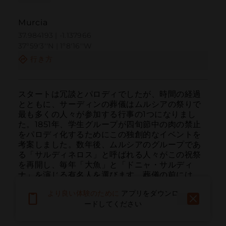
Murcia
37.984193 | -1.137966
37º59'3''N | 1º8'16''W
行き方
スタートは冗談とパロディでしたが、時間の経過
とともに、サーディンの葬儀はムルシアの祭りで
最も多くの人々が参加する行事の1つになりまし
た。1851年、学生グループが四旬節中の肉の禁止
をパロディ化するためにこの独創的なイベントを
考案しました。数年後、ムルシアのグループであ
る「サルディネロス」と呼ばれる人々がこの祝祭
を再開し、毎年「大魚」と「ドニャ・サルディ
ナ」を演じる有名人を選びます。葬儀の前には、
巨人、パレード、および仮装行列が組織され、葬
より良い体験のために
アプリをダウンロ
儀の日にはパレードが飾られ、オリンポスの神々
ードしてください
やドラゴンなどの神話上の存在が演出され、参加
者にはおもちゃが配られます。