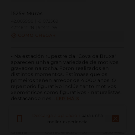
15259 Muros
42.805998 | -9.072569
42º48'21''N | 9º4'21''W
COMO CHEGAR
- Na estación rupestre da "Cova da Bruxa" 
aparecen unha gran variedade de motivos 
gravados na rocha. Foron realizados en 
distintos momentos. Estímase que os 
primeiros teñen arredor de 4.000 anos. O 
repertorio figurativo inclúe tanto motivos 
xeométricos como figurativos - naturalistas, 
destacando nes...
LER MÁIS
Descarga a aplicación
para unha
mellor experiencia
Chamar
Correo electrónico
Sitio web