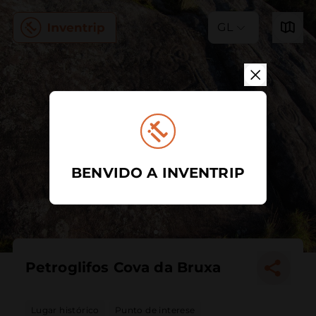
GL
BENVIDO A INVENTRIP
Petroglifos Cova da Bruxa
Lugar histórico
Punto de interese