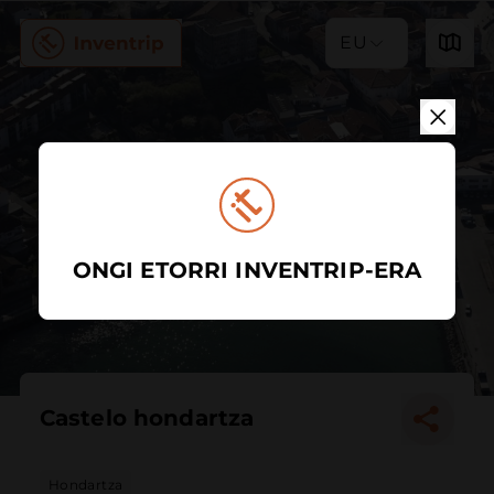
EU
ONGI ETORRI INVENTRIP-ERA
Castelo hondartza
Hondartza