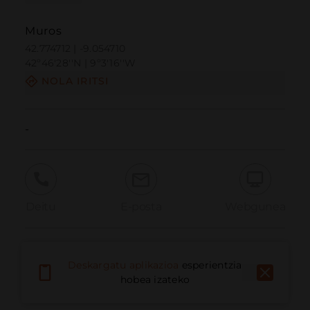
Muros
42.774712 | -9.054710
42º46'28''N | 9º3'16''W
NOLA IRITSI
-
Deitu
E-posta
Webgunea
Eman arazoa
Deskargatu aplikazioa
esperientzia
hobea izateko