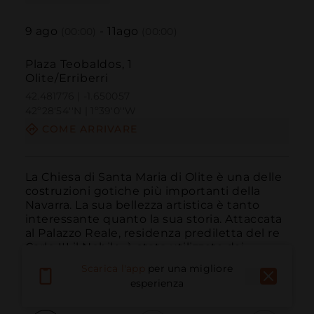
9
ago
-
11
ago
(00:00)
(00:00)
Plaza Teobaldos, 1
Olite/Erriberri
42.481776 | -1.650057
42º28'54''N | 1º39'0''W
COME ARRIVARE
La Chiesa di Santa Maria di Olite è una delle 
costruzioni gotiche più importanti della 
Navarra. La sua bellezza artistica è tanto 
interessante quanto la sua storia. Attaccata 
al Palazzo Reale, residenza prediletta del re 
Carlo III il Nobile, è stata utilizzata dai 
monarchi di Navarra per le grandi f...
Scarica l'app
per una migliore
LEGGI DI PIÙ
esperienza