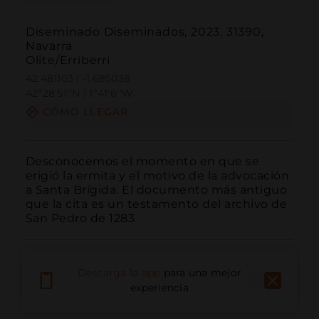
Diseminado Diseminados, 2023, 31390,
Navarra
Olite/Erriberri
42.481103 | -1.685038
42º28'51''N | 1º41'6''W
CÓMO LLEGAR
Desconocemos el momento en que se 
erigió la ermita y el motivo de la advocación 
a Santa Brígida. El documento más antiguo 
que la cita es un testamento del archivo de 
San Pedro de 1283.
Descarga la app
para una mejor
experiencia
Llamar
Email
Sitio Web