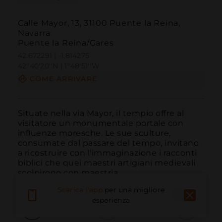
Calle Mayor, 13, 31100 Puente la Reina,
Navarra
Puente la Reina/Gares
42.672291 | -1.814275
42º40'20''N | 1º48'51''W
COME ARRIVARE
Situate nella via Mayor, il tempio offre al 
visitatore un monumentale portale con 
influenze moresche. Le sue sculture, 
consumate dal passare del tempo, invitano 
a ricostruire con l'immaginazione i racconti 
biblici che quei maestri artigiani medievali 
scolpirono con maestria.
Scarica l'app
per una migliore
esperienza