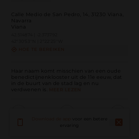
Calle Medio de San Pedro, 14, 31230 Viana,
Navarra
Viana
42.514874 | -2.373792
42º30'53''N | 2º22'25''W
HOE TE BEREIKEN
Haar naam komt misschien van een oude 
benedictijnenklooster uit de 11e eeuw, dat 
in de buurt van de stad lag en nu 
verdwenen is.
MEER LEZEN
Download de app
voor een betere
Bellen
E-mail
Website
ervaring