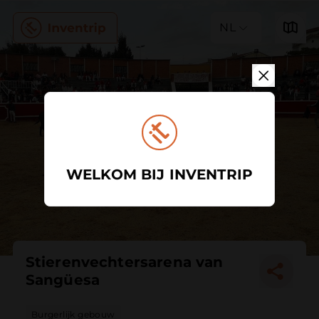
NL
WELKOM BIJ INVENTRIP
Stierenvechtersarena van
Sangüesa
Burgerlijk gebouw