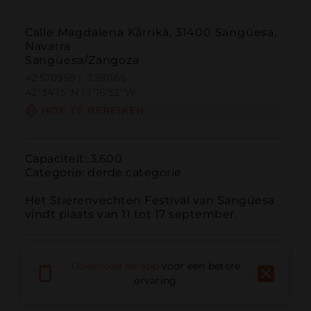
Calle Magdalena Kãrrikã, 31400 Sangüesa,
Navarra
Sangüesa/Zangoza
42.570959 | -1.281166
42º34'15''N | 1º16'52''W
HOE TE BEREIKEN
Capaciteit: 3.600

Categorie: derde categorie

Het Stierenvechten Festival van Sangüesa 
vindt plaats van 11 tot 17 september.
Download de app
voor een betere
ervaring
Bellen
E-mail
Website