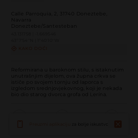
Calle Parroquia, 2, 31740 Doneztebe,
Navarra
Doneztebe/Santesteban
43.131758 | -1.669546
43º7'54''N | 1º40'10''W
KAKO DOĆI
Reformirana u baroknom stilu, s istaknutim 
unutrašnjim dijelom, ova župna crkva se 
ističe po svojem tornju od laporca s 
izgledom srednjovjekovnog, koji je nekada 
bio dio starog dvorca grofa od Lerína.
Preuzmi aplikaciju
za bolje iskustvo
Pozvati
Email
Web stranica