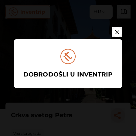
HR
DOBRODOŠLI U INVENTRIP
Crkva svetog Petra
Vjerska zgrada