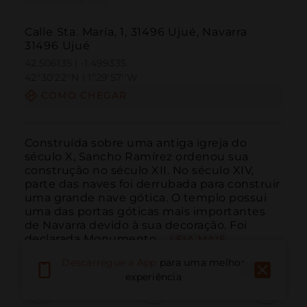
Calle Sta. María, 1, 31496 Ujué, Navarra
31496 Ujué
42.506135 | -1.499335
42º30'22''N | 1º29'57''W
COMO CHEGAR
Construída sobre uma antiga igreja do 
século X, Sancho Ramírez ordenou sua 
construção no século XII. No século XIV, 
parte das naves foi derrubada para construir 
uma grande nave gótica. O templo possui 
uma das portas góticas mais importantes 
de Navarra devido à sua decoração. Foi 
declarada Monumento ...
LEIA MAIS
Descarregue a App
para uma melhor
experiência