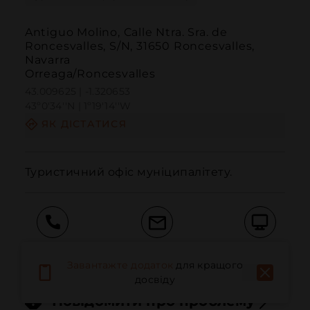
Antiguo Molino, Calle Ntra. Sra. de
Roncesvalles, S/N, 31650 Roncesvalles,
Navarra
Orreaga/Roncesvalles
43.009625 | -1.320653
43º0'34''N | 1º19'14''W
ЯК ДІСТАТИСЯ
Туристичний офіс муніципалітету.
Дзвонити
Електронна пошта
Веб-сайт
Завантажте додаток
для кращого
досвіду
Повідомити про проблему