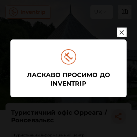
UK
ЛАСКАВО ПРОСИМО ДО
INVENTRIP
Туристичний офіс Орреага /
Ронсевальєс
Туристичний інформаційний центр