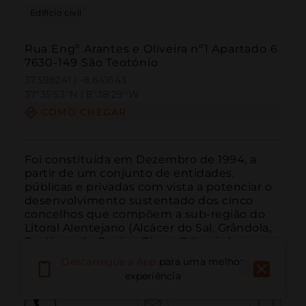
Edifício civil
Rua Engº Arantes e Oliveira nº1 Apartado 6
7630-149 São Teotónio
37.598241 | -8.641643
37º35'53''N | 8º38'29''W
COMO CHEGAR
Foi constituída em Dezembro de 1994, a 
partir de um conjunto de entidades, 
públicas e privadas com vista a potenciar o 
desenvolvimento sustentado dos cinco 
concelhos que compõem a sub-região do 
Litoral Alentejano (Alcácer do Sal, Grândola, 
Santiago do Cacém, Sines, Odemira) e com a 
finalidade de val...
LEIA MAIS
Descarregue a App
para uma melhor
experiência