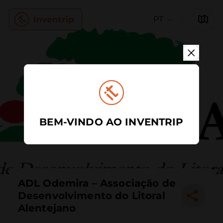
PT
BEM-VINDO AO INVENTRIP
ADL Odemira – Associação de
Desenvolvimento do Litoral
Alentejano