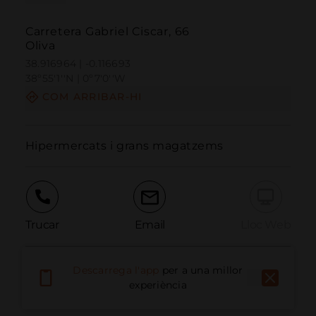
Carretera Gabriel Ciscar, 66
Oliva
38.916964 | -0.116693
38º55'1''N | 0º7'0''W
COM ARRIBAR-HI
Hipermercats i grans magatzems
Trucar
Email
Lloc Web
Descarrega l'app
per a una millor
Informar problema
experiència