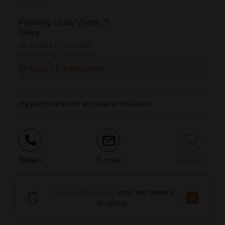
Passeig Lluis Vives, 7
Oliva
38.921234 | -0.117285
38º55'16''N | 0º7'2''W
HOE TE BEREIKEN
Hypermarkten en warenhuizen
Bellen
E-mail
Website
Download de app
voor een betere
Probleem melden
ervaring