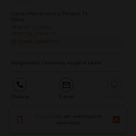
Carrer Menéndez y Pelayo, 14
Oliva
38.917217 | -0.112521
38º55'1''N | 0º6'45''W
COME ARRIVARE
Artigianato, ceramica, regali e bazar
Chiama
E-mail
Sito Web
Scarica l'app
per una migliore
Segnala problema
esperienza