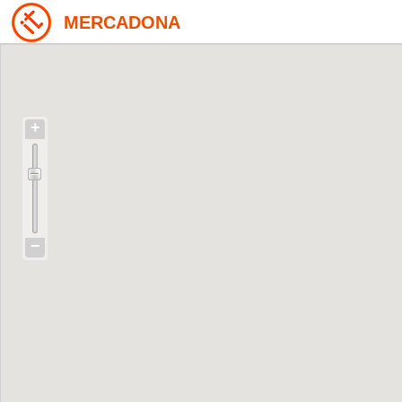
MERCADONA
+
−