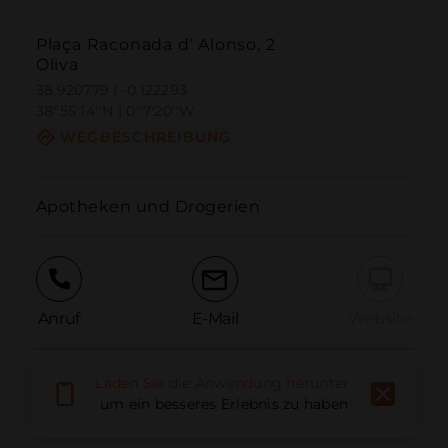
Plaça Raconada d’ Alonso, 2
Oliva
38.920779 | -0.122293
38º55'14''N | 0º7'20''W
WEGBESCHREIBUNG
Apotheken und Drogerien
Anruf
E-Mail
Website
Laden Sie die Anwendung herunter,
Problem melden
um ein besseres Erlebnis zu haben