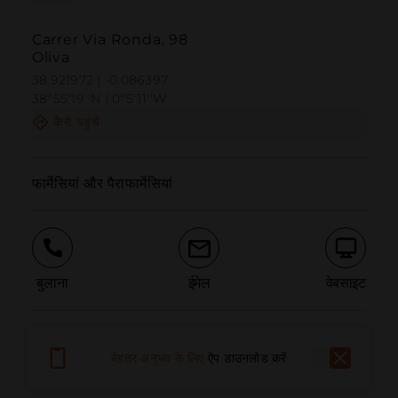
Carrer Via Ronda, 98
Oliva
38.921972 | -0.086397
38º55'19''N | 0º5'11''W
कैसे पहुंचें
फार्मेसियां और पैराफार्मेसियां
बुलाना
ईमेल
वेबसाइट
समस्या की सूचना दें
बेहतर अनुभव के लिए
ऐप डाउनलोड करें