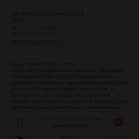
Carrer Botánic Cavanilles, 3
Oliva
38.922472 | -0.123188
38º55'20''N | 0º7'23''W
КАК ДОБРАТЬСЯ
Пакетерия Рейес - это 
специализированный магазин, который 
сочетает в себе услуги посылочного и 
швейного бизнеса, идеально подходящий 
для тех, кто ищет товары для шитья и 
рукоделия. Он предлагает широкий 
ассортимент ниток, шерсти и аксессуаров 
высокого качества, предоставляя своим 
клиентам все необхо...
ЧИТАТЬ ДАЛЬШЕ
Скачайте приложение
для
лучшего опыта