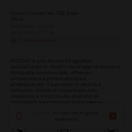
Carrer Cervantes, 13B, bajo
Oliva
38.920804 | -0.117221
38º55'14''N | 0º7'1''W
COME ARRIVARE
FOTOH!! è uno studio fotografico 
specializzato in ritratti, reportage di eventi e 
fotografia commerciale, offrendo 
un'esperienza personalizzata e 
professionale. Il suo team si dedica a 
catturare momenti importanti con 
creatività, e il suo studio dispone di 
tecnologia avanzata per sviluppare e 
creare...
LEGGI DI PIÙ
Scarica l'app
per una migliore
esperienza