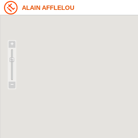
ALAIN AFFLELOU
+
−