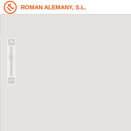
ROMAN ALEMANY, S.L.
+
−