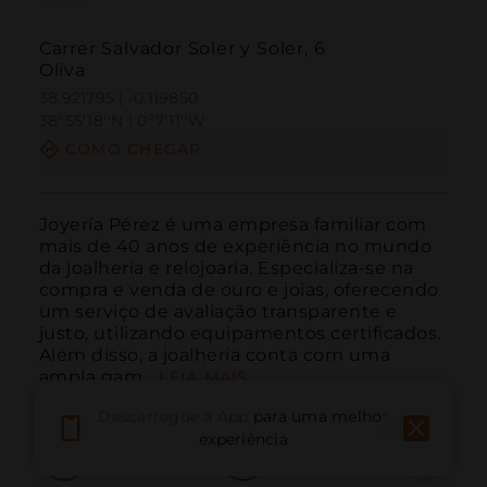
Carrer Salvador Soler y Soler, 6
Oliva
38.921795 | -0.119850
38º55'18''N | 0º7'11''W
COMO CHEGAR
Joyería Pérez é uma empresa familiar com 
mais de 40 anos de experiência no mundo 
da joalheria e relojoaria. Especializa-se na 
compra e venda de ouro e joias, oferecendo 
um serviço de avaliação transparente e 
justo, utilizando equipamentos certificados. 
Além disso, a joalheria conta com uma 
ampla gam...
LEIA MAIS
Descarregue a App
para uma melhor
experiência